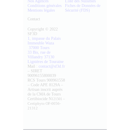
Nos Agences
Liste des Nuisibles
Conditions générales
Fiches de Données de
Mentions légales
Sécurité (FDS)
Contact
Copyright © 2022
SF3D
1, impasse du Palais
Immeuble Waza
37000 Tours
33 Bis, rue de
Villandry 37130
Lignières de Touraine
Mail :
contact@sf3d.fr
– SIRET
90096155800039
RCS Tours 900961558
– Code APE 8129A –
Artisan inscrit auprès
de la CMA de Tours
Certibiocide N
–
121501
Certiphyto OF-0056-
21312