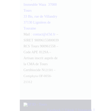
Immeuble Waza 37000
Tours
33 Bis, rue de Villandry
37130 Lignières de
Touraine
Mail :
contact@sf3d.fr
–
SIRET 90096155800039
RCS Tours 900961558 –
Code APE 8129A –
Artisan inscrit auprès de
la CMA de Tours
Certibiocide N
–
121501
Certiphyto OF-0056-
21312
Facebook
Tiktok
Instagram