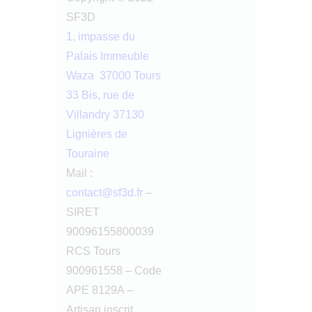
SF3D
1, impasse du
Palais Immeuble
Waza 37000 Tours
33 Bis, rue de
Villandry 37130
Lignières de
Touraine
Mail :
contact@sf3d.fr
–
SIRET
90096155800039
RCS Tours
900961558 – Code
APE 8129A –
Artisan inscrit